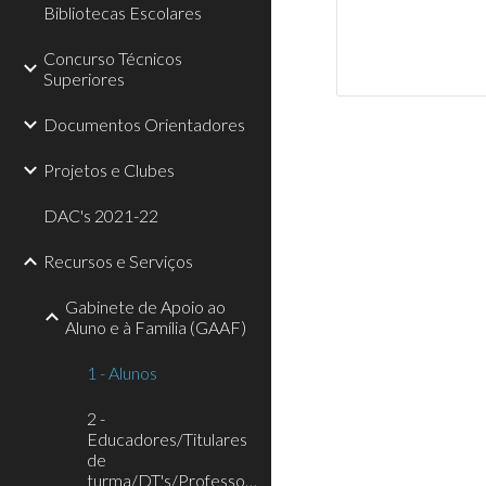
Bibliotecas Escolares
Concurso Técnicos
Superiores
Documentos Orientadores
Projetos e Clubes
DAC's 2021-22
Recursos e Serviços
Gabinete de Apoio ao
Aluno e à Família (GAAF)
1 - Alunos
2 -
Educadores/Titulares
de
turma/DT's/Professores/Funcionários