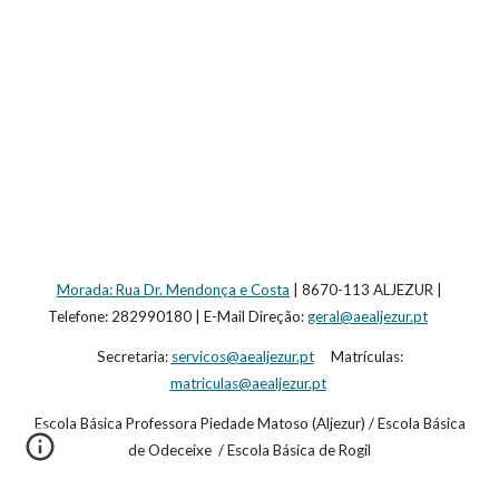
Morada: Rua Dr. Mendonça e Costa
| 8670-113 ALJEZUR |
Telefone: 282990180 | E-Mail Direção:
geral@aealjezur.pt
Secretaria:
servicos@aealjezur.pt
Matrículas:
matriculas@aealjezur.pt
Escola Básica Professora Piedade Matoso (Aljezur) / Escola Básica
de Odeceixe / Escola Básica de Rogil