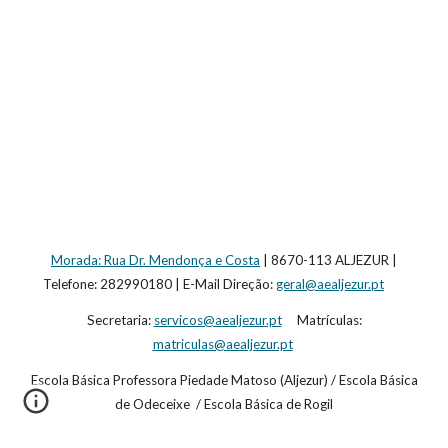
Morada: Rua Dr. Mendonça e Costa
| 8670-113 ALJEZUR |
Telefone: 282990180 | E-Mail Direção:
geral@aealjezur.pt
Secretaria:
servicos@aealjezur.pt
Matrículas:
matriculas@aealjezur.pt
Escola Básica Professora Piedade Matoso (Aljezur) / Escola Básica
de Odeceixe / Escola Básica de Rogil